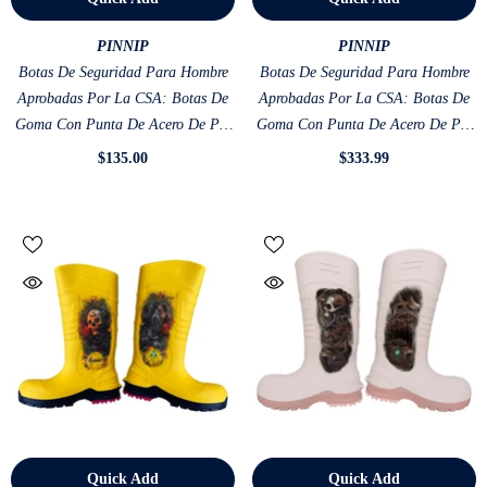
VENDOR:
VENDOR:
PINNIP
PINNIP
Botas De Seguridad Para Hombre
Botas De Seguridad Para Hombre
Aprobadas Por La CSA: Botas De
Aprobadas Por La CSA: Botas De
Goma Con Punta De Acero De PU
Goma Con Punta De Acero De PU
Impermeables ASTM F2413-18
Impermeables ASTM F2413-18
$135.00
$333.99
Resistentes A Ácidos Y Aceites,
Resistentes A Ácidos Y Aceites,
Color Gris
Color Marrón
Quick Add
Quick Add