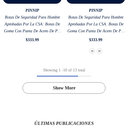
VENDOR:
VENDOR:
PINNIP
PINNIP
Botas De Seguridad Para Hombre
Botas De Seguridad Para Hombre
Aprobadas Por La CSA: Botas De
Aprobadas Por La CSA: Botas De
Goma Con Punta De Acero De PU
Goma Con Punta De Acero De PU
Impermeables ASTM F2413-18
Impermeables ASTM F2413-18
$333.99
$333.99
Resistentes A Ácidos Y Aceites,
Resistentes A Ácidos Y Aceites,
Color Marrón
Color Marrón
Showing
1
-
10
of 13 total
Show More
ÚLTIMAS PUBLICACIONES