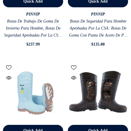
Quick Add
Quick Add
VENDOR:
VENDOR:
PINNIP
PINNIP
Botas De Trabajo De Goma De
Botas De Seguridad Para Hombre
Invierno Para Hombre, Botas De
Aprobadas Por La CSA: Botas De
Seguridad Aprobadas Por La CSA,
Goma Con Punta De Acero De PU
Puntera Compuesta, Impermeables,
Impermeables ASTM F2413-18
$237.99
$135.00
Aisladas, Resistentes A Ácidos Y
Resistentes A Ácidos Y Aceites,
Aceites, Antideslizantes Para
Color Gris
Marrón Hielo
Quick Add
Quick Add