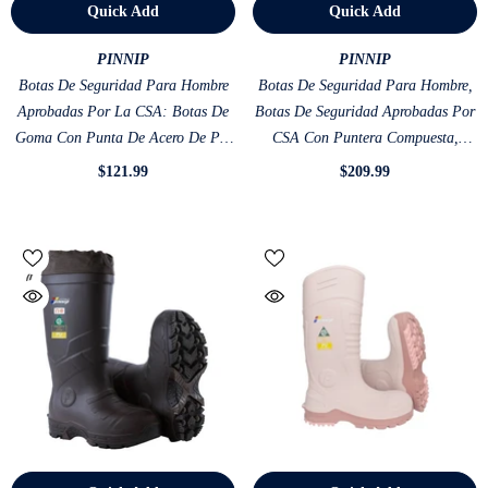
Quick Add
Quick Add
VENDOR:
VENDOR:
PINNIP
PINNIP
Botas De Seguridad Para Hombre
Botas De Seguridad Para Hombre,
Aprobadas Por La CSA: Botas De
Botas De Seguridad Aprobadas Por
Goma Con Punta De Acero De PU
CSA Con Puntera Compuesta,
Impermeables ASTM F2413-18
Botas De Trabajo De PU
$121.99
$209.99
Resistentes A Ácidos Y Aceites,
Resistentes Al Agua, A Los Ácidos
Color Verde
Y Al Aceite, ASTM F2413-18,
Color Azul