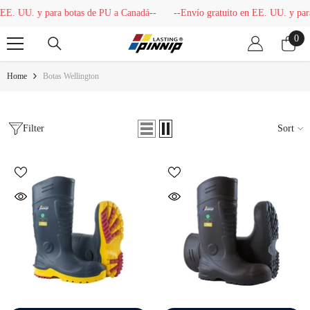
Skip To Content
. UU. y para botas de PU a Canadá--
--Envío gratuito en EE. UU. y para b
0
0
ite
Home
Botas Wellington
Filter
Sort